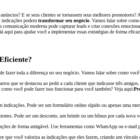
núncios? E se seus clientes se tornassem seus melhores promotores? 
as indicações podem
transformar seu negócio
. Vamos falar sobre como 
 comunicação moderna pode capturar leads e criar conexões emocionai
á aqui para ajudar você a implementar essas estratégias de forma eficaz
Eficiente?
de fazer toda a diferença no seu negócio. Vamos falar sobre como você
s que se destacou ao pedir a cada cliente que indicasse três amigos. P
 como você pode fazer isso funcionar para você também? Veja aqui:
Pr
 indicações. Pode ser um formulário online rápido ou apenas uma mensa
ientes. Pode ser um desconto, um brinde ou um bônus por cada nova ven
cações de forma amigável. Use ferramentas como WhatsApp ou e-mail p
e que você valoriza as indicações que eles fazem, criando um vínculo d