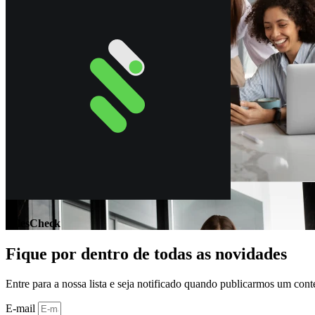
SalesCheck
Fique por dentro de todas as novidades
Entre para a nossa lista e seja notificado quando publicarmos um con
E-mail