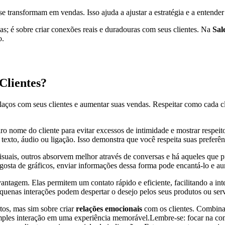
transformam em vendas. Isso ajuda a ajustar a estratégia e a entender
s; é sobre criar conexões reais e duradouras com seus clientes. Na
Sal
o.
Clientes?
laços com seus clientes e aumentar suas vendas. Respeitar como cada cli
 nome do cliente para evitar excessos de intimidade e mostrar respeito
to, áudio ou ligação. Isso demonstra que você respeita suas preferênci
isuais, outros absorvem melhor através de conversas e há aqueles que 
 gosta de gráficos, enviar informações dessa forma pode encantá-lo e a
agem. Elas permitem um contato rápido e eficiente, facilitando a int
quenas interações podem despertar o desejo pelos seus produtos ou serv
os, mas sim sobre criar
relações emocionais
com os clientes. Combinar
 simples interação em uma experiência memorável.Lembre-se: focar na c